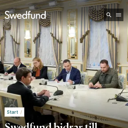
Start
/
Swedfund bidrar till