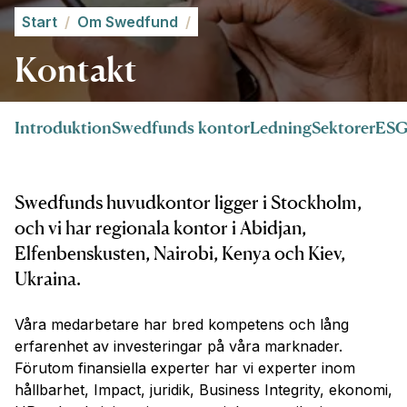
Start
/
Om Swedfund
/
Kontakt
Introduktion
Swedfunds kontor
Ledning
Sektorer
ESG,
Swedfunds huvudkontor ligger i Stockholm,
och vi har regionala kontor i Abidjan,
Elfenbenskusten, Nairobi, Kenya och Kiev,
Ukraina.
Våra medarbetare har bred kompetens och lång
erfarenhet av investeringar på våra marknader.
Förutom finansiella experter har vi experter inom
hållbarhet, Impact, juridik, Business Integrity, ekonomi,