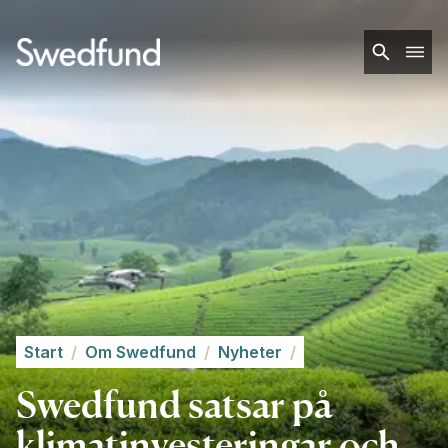
Start
/
Om Swedfund
/
Nyheter
/
Swedfund satsar på
klimatinvesteringar och