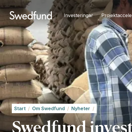
Investeringar
Projektaccele
Start
/
Om Swedfund
/
Nyheter
/
Swedfund investe