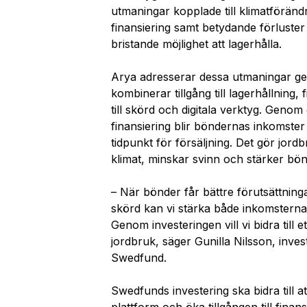
utmaningar
kopplade
till klimatföränd
finansiering samt
betydande förluster
bristande
möjlighet att
lagerhålla.
Arya
adresserar
dessa
utmaningar
ge
kombinerar
tillgång till
lagerhållning, 
till
skörd
och
digitala verktyg. Genom
finansiering
blir
böndernas inkomster 
tidpunkt för försäljning. Det gör jordb
klimat
, minskar svinn och
stärker
bönd
– När bönder får bättre förutsättningar
skörd kan vi stärka både inkomsterna
Genom investeringen vill vi bidra till
jordbruk, säger Gunilla Nilsson, inves
Swedfund.
Swedfunds investering ska bidra till a