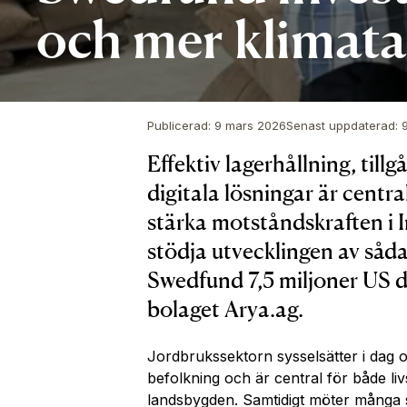
och mer klimata
Publicerad
:
9 mars 2026
Senast uppdaterad
:
Effektiv lagerhållning, tillg
digitala lösningar är centra
stärka motståndskraften i I
stödja utvecklingen av såda
Swedfund 7,5 miljoner US do
bolaget Arya.ag.
Jordbrukssektorn
sysselsätter
i dag
o
befolkning och är central för både l
landsbygden
. Samtidigt
möter
många 