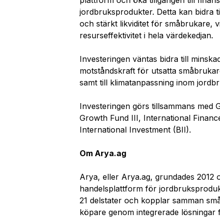
plattform och öka tillgången till finans
jordbruksprodukter. Det
ta
kan bidra ti
och
stärkt likviditet för
småbrukare, vi
resurseffektivitet i hela värdekedjan.
Investeringen väntas bidra till minsk
motståndskraft för utsatta småbrukare
samt till klimatanpassning inom jordbru
Investeringen
görs
tillsammans
med GE
Growth Fund III
, International Financ
International Investment (BII).
Om Arya.ag
Arya, eller Arya.ag
,
grundades 2012 oc
handelsplattform för jordbruksprodukt
21 delstater och kopplar samman sm
köpare genom integrerade lösningar fö