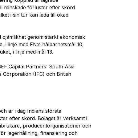
iering kopplad till lagrade
ll
minskade
förluster efter skörd
lket
i sin tur kan
leda
till ökad
ad ojämlikhet genom stärkt ekonomisk
, i linje med FN:s hålbarhetsmål 10,
ket, i linje med
mål 13.
F Capital Partners
’
South Asia
e Corporation (IFC) och British
h är i dag Indiens största
er efter skörd. Bolaget är verksamt i
åbrukare, producentorganisationer och
r lagerhållning, finansiering och