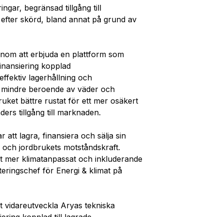
ringar,
begränsad tillgång till
 efter skörd, bland annat på grund av
nom att
erbjuda
en
plattform
som
finansiering
kopplad
effektiv lagerhållning
och
mindre beroende av väder och
ruket bättre rustat för ett mer osäkert
ers tillgång till marknaden.
 att lagra, finansiera och sälja sin
 och jordbrukets motståndskraft.
 ett mer klimatanpassat och inkluderande
teringschef för Energi & klimat på
tt vidareutveckla
Aryas
tekniska